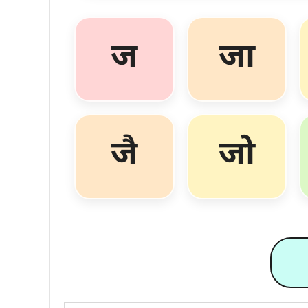
ज
जा
जै
जो