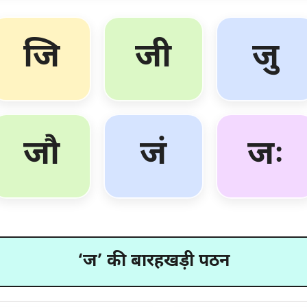
जि
जी
जु
जौ
जं
जः
‘ज’ की बारहखड़ी पठन