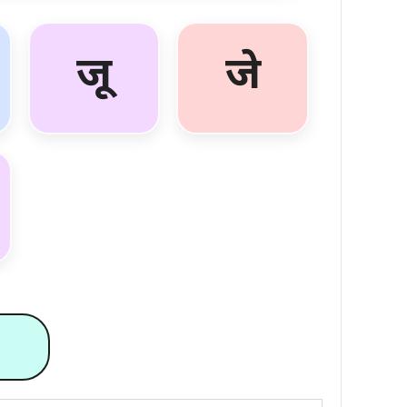
जू
जे