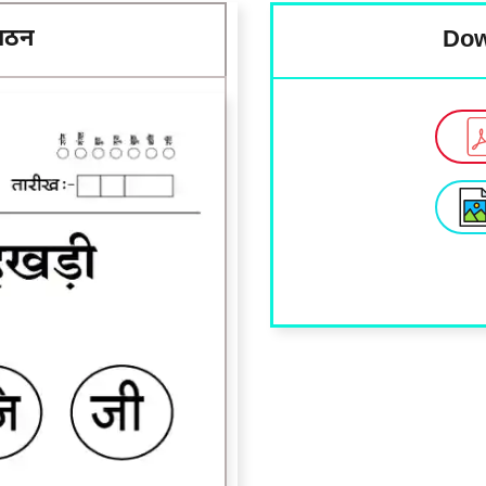
 पठन
Dow