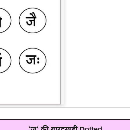
‘ज’ की बारहखड़ी Dotted