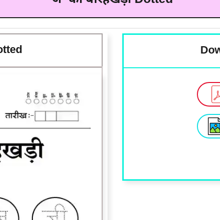
otted
Dow