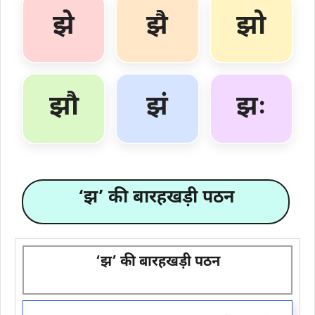
झे
झै
झो
झौ
झं
झः
‘झ’ की बारहखड़ी पठन
‘झ’ की बारहखड़ी पठन