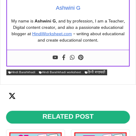
Ashwini G
My name is
Ashwini G
, and by profession, I am a Teacher,
Digital content creator, and also a passionate educational
blogger at
HindiWorksheet.com
– writing about educational
and create educational content.
Hindi Barahkhadi
Hindi Barahkhadi worksheet
हिन्दी बारहखड़ी
RELATED POST