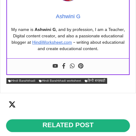
Ashwini G
My name is
Ashwini G
, and by profession, I am a Teacher,
Digital content creator, and also a passionate educational
blogger at
HindiWorksheet.com
– writing about educational
and create educational content.
Hindi Barahkhadi
Hindi Barahkhadi worksheet
हिन्दी बारहखड़ी
RELATED POST