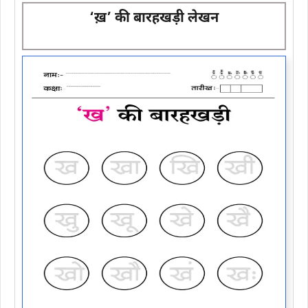
‘ख़’ की बारहखड़ी लेखन