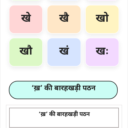
खे
खै
खो
खौ
खं
खः
‘ख़’ की बारहखड़ी पठन
‘ख़’ की बारहखड़ी पठन