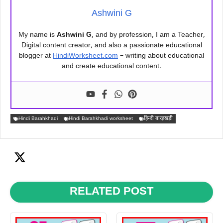
Ashwini G
My name is
Ashwini G
, and by profession, I am a Teacher,
Digital content creator, and also a passionate educational
blogger at
HindiWorksheet.com
– writing about educational
and create educational content.
Hindi Barahkhadi
Hindi Barahkhadi worksheet
हिन्दी बारहखड़ी
RELATED POST