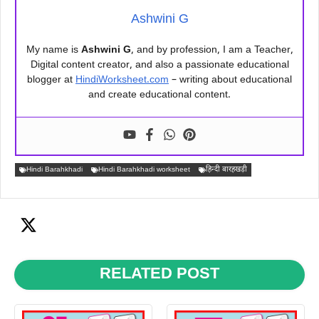
Ashwini G
My name is
Ashwini G
, and by profession, I am a Teacher,
Digital content creator, and also a passionate educational
blogger at
HindiWorksheet.com
– writing about educational
and create educational content.
Hindi Barahkhadi
Hindi Barahkhadi worksheet
हिन्दी बारहखड़ी
RELATED POST