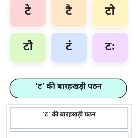
टे
टै
टो
टौ
टं
टः
‘ट’ की बारहखड़ी पठन
‘ट’ की बारहखड़ी पठन