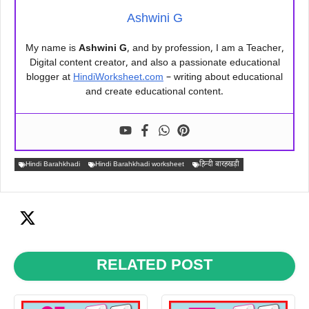
Ashwini G
My name is
Ashwini G
, and by profession, I am a Teacher,
Digital content creator, and also a passionate educational
blogger at
HindiWorksheet.com
– writing about educational
and create educational content.
Hindi Barahkhadi
Hindi Barahkhadi worksheet
हिन्दी बारहखड़ी
RELATED POST