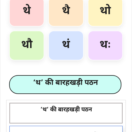
थे
थै
थो
थौ
थं
थः
‘थ’ की बारहखड़ी पठन
‘
थ
‘ की बारहखड़ी पठन