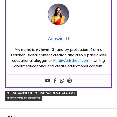
Ashwini G
My name is
Ashwini G
, and by profession, I am a
Teacher, Digital content creator, and also a passionate
educational blogger at
HindiWorksheet.com
– writing
about educational and create educational content.
Hindi Worksheet
Hindi Worksheet For Class 1
चित्र मे रंग भरे और बारहखड़ी पढ़ो