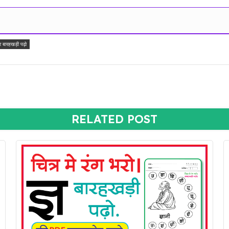
र बारहखड़ी पढ़ो
RELATED POST