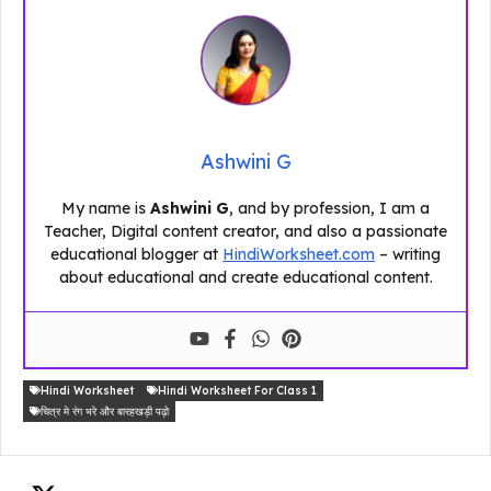
Ashwini G
My name is
Ashwini G
, and by profession, I am a
Teacher, Digital content creator, and also a passionate
educational blogger at
HindiWorksheet.com
– writing
about educational and create educational content.
Hindi Worksheet
Hindi Worksheet For Class 1
चित्र मे रंग भरे और बारहखड़ी पढ़ो